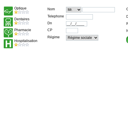
Optique
Nom
C
Telephone
D
Dentaires
Dn
R
Pharmacie
CP
N
Régime
Hospitalisation