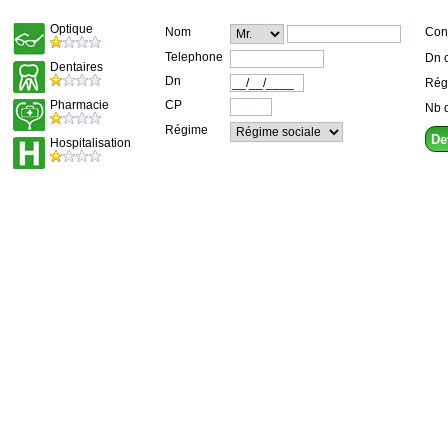
Optique
Nom
Conj
Telephone
Dn c
Dentaires
Dn
Rég
Pharmacie
CP
Nb d
Régime
Hospitalisation