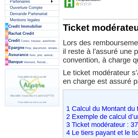
Partenaires
Ouverture Compte
Demande Partenariat
Mentions legales
Ticket modérate
Credit Immobilier
Rachat Credit
Credit
Lors des remboursemen
Conso, travaux, auto/moto
Epargne
Perp, placement, retraite..
il reste à l’assuré une p
Assurance
Auto, pret, animal..
convention, à charge qu
Banque
Virement, Retrait...
Le ticket modérateur s’
Complémentaire santé
en charge est assuré p
Mutuelle Assurance santé ALPTIS
Complémentaire santé
1
Calcul du Montant du 
2
Exemple de calcul d’u
Mutuelle Assurance santé APICIL
3
Ticket modérateur : 37
Complémentaire santé
4
Le tiers payant et le t