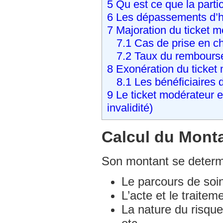
5
Qu est ce que la partici
Mutuelle Assurance santé APRIL
6
Les dépassements d’ho
Complémentaire santé
7
Majoration du ticket m
7.1
Cas de prise en ch
Mutuelle Assurance santé AMIS
7.2
Taux du rembourse
Complémentaire santé
8
Exonération du ticket
8.1
Les bénéficiaires 
9
Le ticket modérateur et
Mutuelle Assurance santé ASAF
Complémentaire santé
invalidité)
Calcul du Monta
Mutuelle Assurance santé F.F.A
(Fédération Française des Assurés )
Complémentaire santé
Son montant se determin
Le parcours de soi
Mutuelle Assurance santé GIRPE
Complémentaire santé
L’acte et le traitem
La nature du risque 