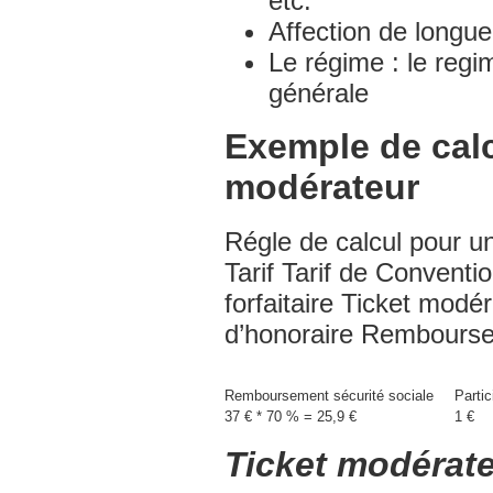
etc.
Mutuelle Assurance santé SOLLY
AZAR
Affection de longu
Complémentaire santé
Le régime : le regi
générale
Mutuelle Assurance santé
ASSUREMA
Exemple de calc
Complémentaire santé
modérateur
Mutuelle Assurance santé SMAM
Régle de calcul pour u
Tarif Tarif de Conventi
forfaitaire Ticket mo
d’honoraire Rembourse
Remboursement sécurité sociale
Partic
37 € * 70 % = 25,9 €
1 €
Ticket modérateu