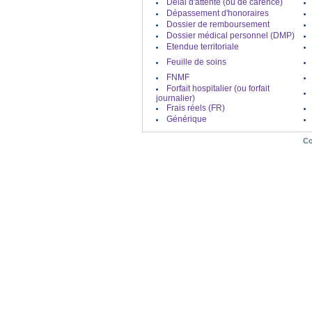
Délai d'attente (ou de carence)
Dépassement d'honoraires
Dossier de remboursement
Dossier médical personnel (DMP)
Etendue territoriale
Feuille de soins
FNMF
Forfait hospitalier (ou forfait
journalier)
Frais réels (FR)
Générique
Co