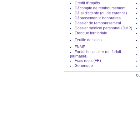
Crédit d'impôts
Décompte de remboursement
Mutuelle Assurance santé APRIL
Délai d'attente (ou de carence)
Complémentaire santé
Dépassement d'honoraires
Dossier de remboursement
Dossier médical personnel (DMP)
Etendue territoriale
Mutuelle Assurance santé AMIS
Feuille de soins
Complémentaire santé
FNMF
Forfait hospitalier (ou forfait
journalier)
Frais réels (FR)
Mutuelle Assurance santé ASAF
Générique
Complémentaire santé
Co
Mutuelle Assurance santé F.F.A
(Fédération Française des Assurés )
Complémentaire santé
Mutuelle Assurance santé GIRPE
Complémentaire santé