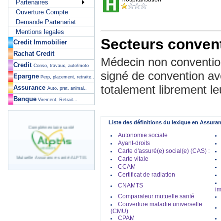
Partenaires
Ouverture Compte
Demande Partenariat
Mentions legales
Secteurs conventi
Credit Immobilier
Rachat Credit
Médecin non conventio
Credit
Conso, travaux, auto/moto
signé de convention av
Epargne
Perp, placement, retraite..
totalement librement leu
Assurance
Auto, pret, animal..
Banque
Virement, Retrait...
Liste des définitions du lexique en Assura
Complémentaire santé
Autonomie sociale
Ayant-droits
Carte d'assuré(e) social(e) (CAS) :
Mutuelle Assurance santé ALPTIS
Carte vitale
CCAM
Complémentaire santé
Certificat de radiation
CNAMTS
im
Comparateur mutuelle santé
Mutuelle Assurance santé APICIL
Couverture maladie universelle
Complémentaire santé
(CMU)
CPAM