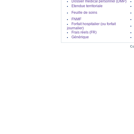
Dossier médical personnel (DMP)
Etendue territoriale
Feuille de soins
FNMF
Forfait hospitalier (ou forfait
journalier)
Frais réels (FR)
Générique
Co