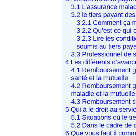
3.1
L’assurance maladi
Mutuelle Assurance santé APRIL
Complémentaire santé
3.2
le tiers payant de
3.2.1
Comment ça m
3.2.2
Qu’est ce qui e
Mutuelle Assurance santé AMIS
3.2.3
Lire les condit
Complémentaire santé
soumis au tiers pay
3.3
Professionnel de s
Mutuelle Assurance santé ASAF
4
Les différents d’avanc
Complémentaire santé
4.1
Remboursement gra
santé et la mutuelle
Mutuelle Assurance santé F.F.A
4.2
Remboursement gra
(Fédération Française des Assurés )
maladie et la mutuelle
Complémentaire santé
4.3
Remboursement sur 
5
Qui à le droit au servi
Mutuelle Assurance santé GIRPE
5.1
Situations où le t
Complémentaire santé
5.2
Dans le cadre de 
6
Que vous faut il comm