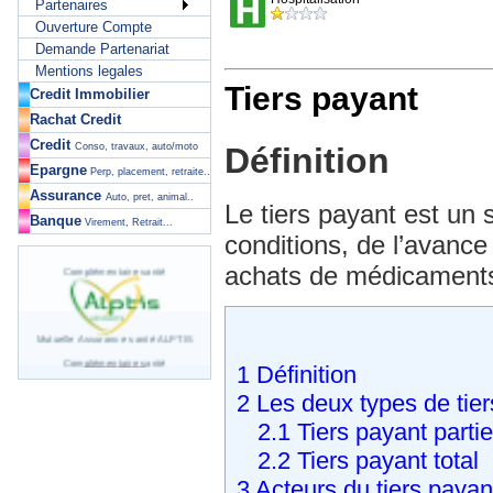
Partenaires
Ouverture Compte
Demande Partenariat
Mentions legales
Tiers payant
Credit Immobilier
Rachat Credit
Credit
Définition
Conso, travaux, auto/moto
Epargne
Perp, placement, retraite..
Assurance
Auto, pret, animal..
Le tiers payant est un
Banque
Virement, Retrait...
conditions, de l’avance
Complémentaire santé
achats de médicament
Mutuelle Assurance santé ALPTIS
Complémentaire santé
1
Définition
2
Les deux types de tier
Mutuelle Assurance santé APICIL
2.1
Tiers payant partie
Complémentaire santé
2.2
Tiers payant total
3
Acteurs du tiers payan